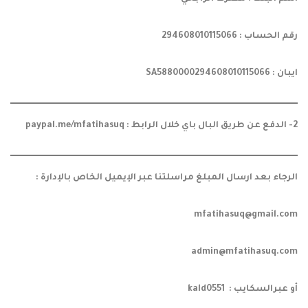
رقم الحساب :
294608010115066
ايبان :
SA5880000294608010115066
2- الدفع عن طريق البال باي خلال الرابط : paypal.me/mfatihasuq
الرجاء بعد ارسال المبلغ مراسلتنا عبر الإيميل الخاص بالإدارة :
mfatihasuq@gmail.com
admin@mfatihasuq.com
أو عبرالسكايب : kald0551