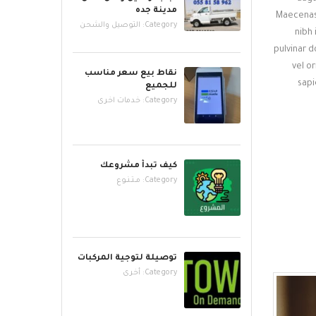
مدينة جده
Maecenas 
Category:
التوصيل والشحن
nibh 
pulvinar d
vel o
نقاط بيع سعر مناسب
sapi
للجميع
Category:
خدمات اخرى
كيف تبدأ مشروعك
Category:
مــتــنــوع
توصيلة لتوجية المركبات
Category:
أخرى