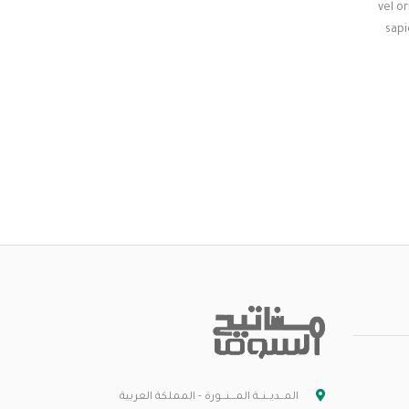
vel o
sapi
المــديــنــة المـــنـــورة - المملكة العربية