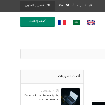
تسجيل الدخول
تابـعـنـا على :
أضف إعلانك
أحدث التدوينات
01/06/2017
Donec volutpat lacinia ligula,
in vestibulum ante