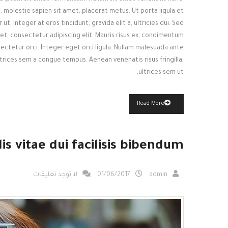
 molestie sapien sit amet, placerat metus. Ut porta ligula et
ut. Integer at eros tincidunt, gravida elit a, ultricies dui. Sed
et, consectetur adipiscing elit. Mauris risus ex, condimentum
ectetur orci. Integer eget orci ligula. Nullam malesuada ante
ultrices sem a congue tempus. Aenean venenatis risus fringilla,
ultrices sem ut,
Read More
lis vitae dui facilisis bibendum
admin
01/06/2017
لا توجد تعليقات