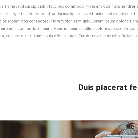
sit amet nisl suscipit nibh faucibus commodo. Praesent quis nulla hendrerit,
iaculis egestas. Donec volutpat lacinia ligula, in vestibulum ante consectetur 
olor sapien, non consectetur lorem dignissim quis. Lorem ipsum dolor sit am
rnare non, commodo a mauris. Nunc id mauris mollis, scelerisque diam a, cons
en, consectetur rutrum ligula efficitur nec. Curabitur vitae mi nibh. Nullam 
Duis placerat fe