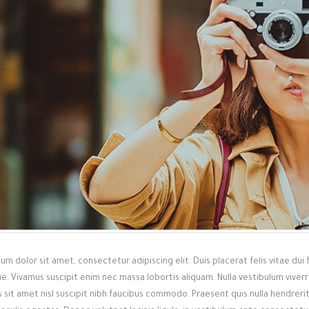
um dolor sit amet, consectetur adipiscing elit. Duis placerat felis vitae dui 
e. Vivamus suscipit enim nec massa lobortis aliquam. Nulla vestibulum vive
sit amet nisl suscipit nibh faucibus commodo. Praesent quis nulla hendrerit,