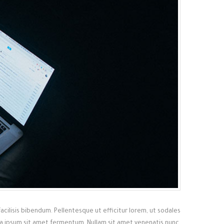
facilisis bibendum. Pellentesque ut efficitur lorem, ut sodales
rra ipsum sit amet fermentum. Nullam sit amet venenatis nunc.