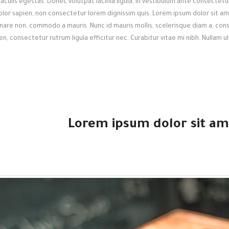
iaculis egestas. Donec volutpat lacinia ligula, in vestibulum ante consectetur 
olor sapien, non consectetur lorem dignissim quis. Lorem ipsum dolor sit am
rnare non, commodo a mauris. Nunc id mauris mollis, scelerisque diam a, cons
en, consectetur rutrum ligula efficitur nec. Curabitur vitae mi nibh. Nullam 
Lorem ipsum dolor sit ame