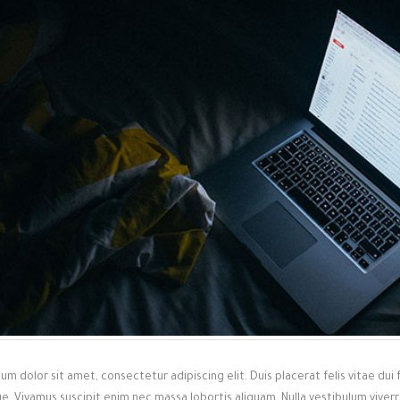
um dolor sit amet, consectetur adipiscing elit. Duis placerat felis vitae dui 
e. Vivamus suscipit enim nec massa lobortis aliquam. Nulla vestibulum vive