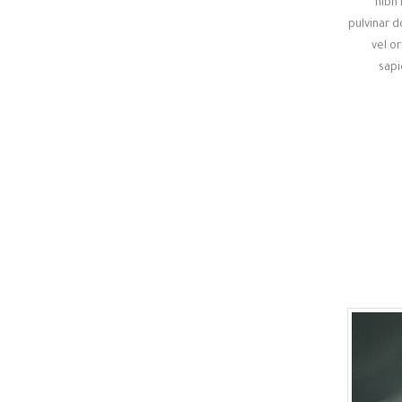
nibh 
pulvinar d
vel o
sapi