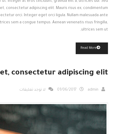
ut. Integer at eros tincidunt, gravida elit a, ultricies dui. Sed
et, consectetur adipiscing elit. Mauris risus ex, condimentum
ectetur orci. Integer eget orci ligula. Nullam malesuada ante
ultrices sem a congue tempus. Aenean venenatis risus fringilla,
ultrices sem ut,
Read More
t, consectetur adipiscing elit
admin
01/06/2017
لا توجد تعليقات