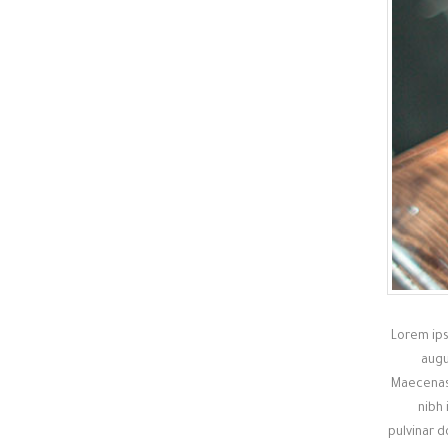
Lorem ips
augu
Maecenas 
nibh 
pulvinar d