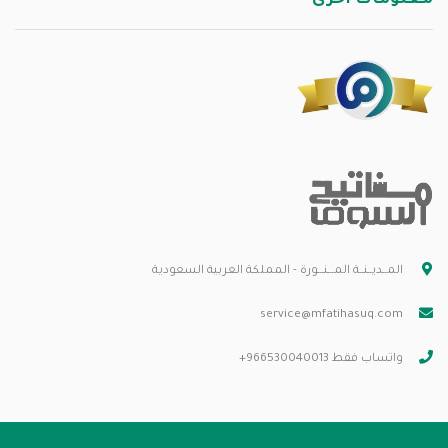
المــديــنــة المـــنـــورة - المملكة العربية السعودية
service@mfatihasuq.com
واتساب فقط 966530040013+