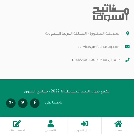
المــديــنــة المـــنـــورة - المملكة العربية السعودية
service@mfatihasuq.com
واتساب فقط 966530040013+
جميع حقوق النشر محفوظة © 2022 - مفاتيح السوق
تابـعـنـا على :
Home
تسجيل الدخول
التسجيل
أضف إعلانك