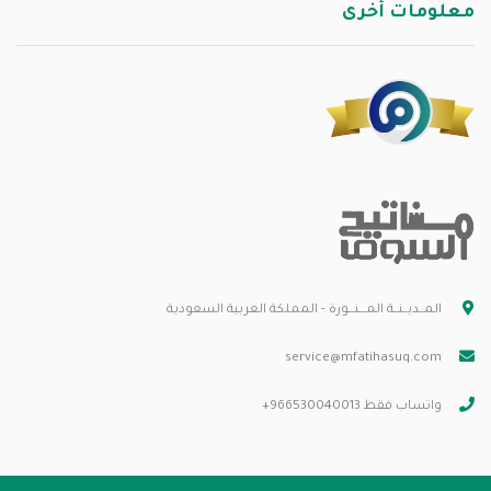
معلومات أخرى
المــديــنــة المـــنـــورة - المملكة العربية السعودية
service@mfatihasuq.com
واتساب فقط 966530040013+