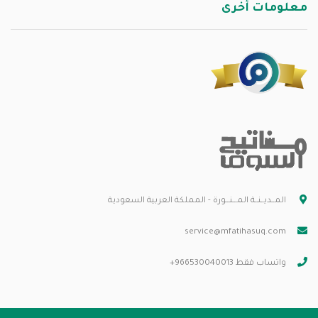
معلومات أخرى
المــديــنــة المـــنـــورة - المملكة العربية السعودية
service@mfatihasuq.com
واتساب فقط 966530040013+