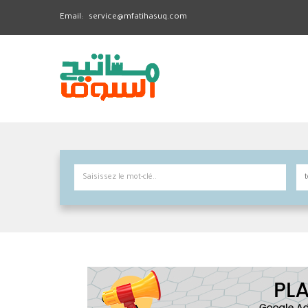
Email:
service@mfatihasuq.com