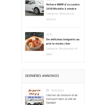
5000 $
Voiture BMW d'occasion
2018 Modèle à vendre
Catégorie:
Véhicules et
voitures
20 $
De délicieux beignets au
prix le moins cher
Catégorie:
Restaurants et
cafés
DERNIÈRES ANNONCES
18/12/2023
Citernes de livraison et de
transport dans la ville de
Djeddah