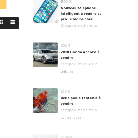
1500 $
Nouveau téléphone
intelligent à vendre au
prix le moins cher
Catégorie:
électronique
600 $
2018 Honda Accord à
vendre
Catégorie:
Véhicules et
voitures
500 $
Belle poule fantaisie à
vendre
Catégorie:
les animaux
domestiques