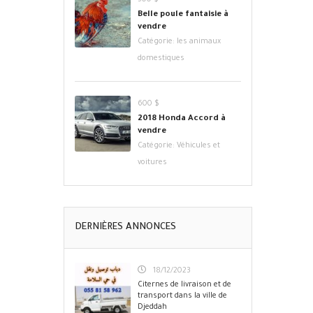
500 $
Belle poule fantaisie à
vendre
Catégorie:
les animaux
domestiques
600 $
2018 Honda Accord à
vendre
Catégorie:
Véhicules et
voitures
DERNIÈRES ANNONCES
18/12/2023
Citernes de livraison et de
transport dans la ville de
Djeddah