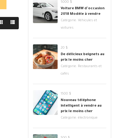
5000 $
Voiture BMW d'occasion
2018 Modèle à vendre
Catégorie:
Véhicules et
voitures
20 $
De délicieux beignets au
prix le moins cher
Catégorie:
Restaurants et
cafés
1500 $
Nouveau téléphone
intelligent à vendre au
prix le moins cher
Catégorie:
électronique