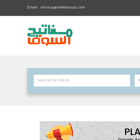
Email:
service@mfatihasuq.com