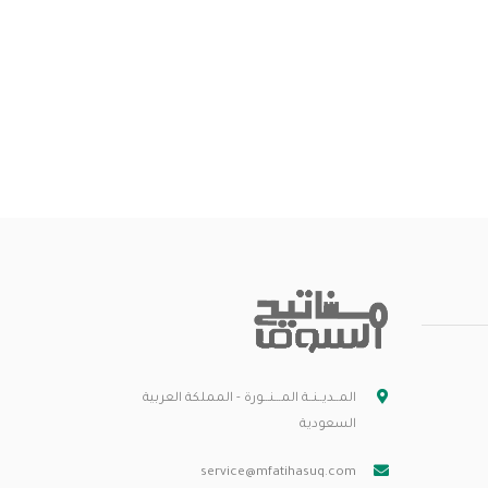
المــديــنــة المـــنـــورة - المملكة العربية
السعودية
service@mfatihasuq.com