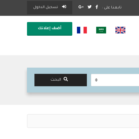
تسجيل الدخول
تابـعـنـا على :
أضف إعلانك
البحث