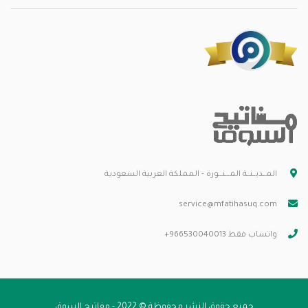
المــديــنــة المـــنـــورة - المملكة العربية السعودية
service@mfatihasuq.com
واتساب فقط 966530040013+
جميع حقوق النشر محفوظة © 2022 - مفاتيح السوق