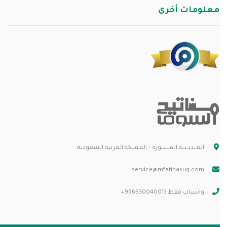
معلومات أخرى
المــديــنــة المـــنـــورة - المملكة العربية السعودية
service@mfatihasuq.com
واتساب فقط 966530040013+