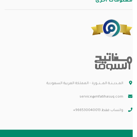
معلومات أخرى
المــديــنــة المـــنـــورة - المملكة العربية السعودية
service@mfatihasuq.com
واتساب فقط 966530040013+