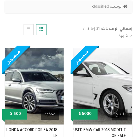
الوسم:
classified
إجمالي الإعلانات:
31 إعلانات
منشورة
مــمــيـز
مــمــيـز
600 $
5000 $
للبيع
مفقود
2018 HONDA ACCORD FOR SA
USED BMW CAR 2018 MODEL F
LE
OR SALE