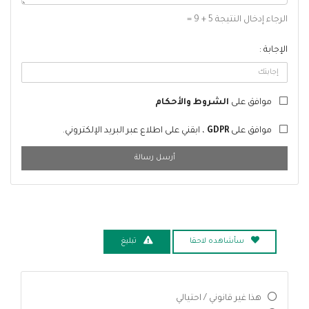
الرجاء إدخال النتيجة 5 + 9 =
الإجابة :
موافق على
الشروط والأحكام
موافق على
GDPR
، ابقني على اطلاع عبر البريد الإلكتروني.
أرسل رسالة
سأشاهده لاحقا
تبليغ
هذا غير قانوني / احتيالي