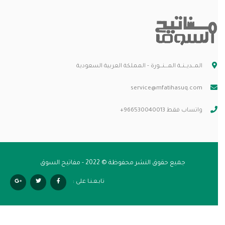
المــديــنــة المـــنـــورة - المملكة العربية السعودية
service@mfatihasuq.com
واتساب فقط 966530040013+
جميع حقوق النشر محفوظة © 2022 - مفاتيح السوق
تابـعـنـا على :