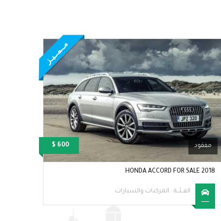
مــمــيـز
600 $
مفقود
للبيع
 PRICE
2018 HONDA ACCORD FOR SALE
الفــئــة :
المركبات والسيارات