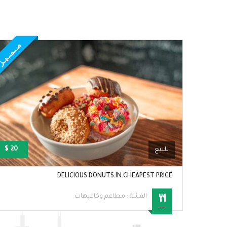
مــمــيـز
مــمــيـ
20 $
5000 
للبيع
DELICIOUS DONUTS IN CHEAPEST PRICE
الفــئــة :
مطاعم وكافيهات