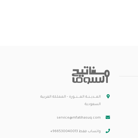
المــديــنــة المـــنـــورة - المملكة العربية
السعودية
service@mfatihasuq.com
واتساب فقط 966530040013+