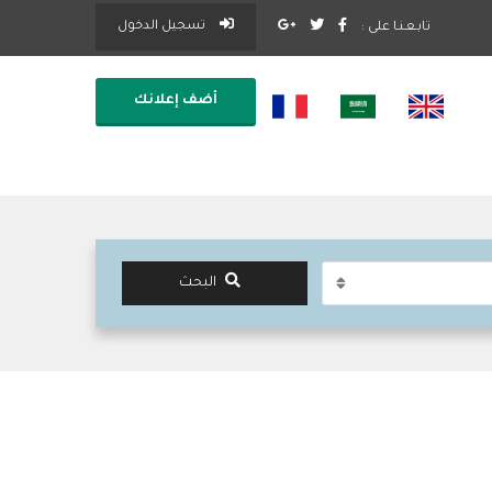
تسجيل الدخول
تابـعـنـا على :
أضف إعلانك
البحث