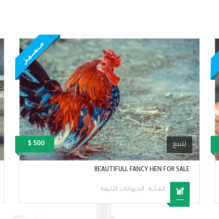
ز
مــمــيـز
500 $
للبيع
BEAUTIFULL FANCY HEN FOR SALE
الفــئــة :
الحيوانات الأليفة